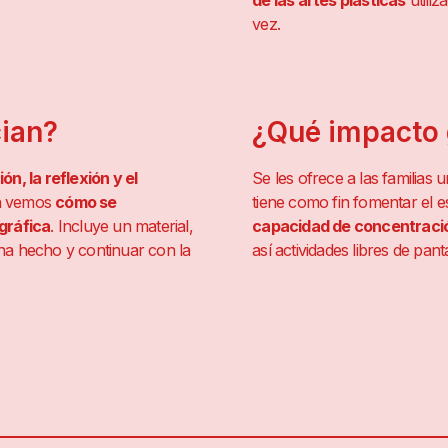
de las artes plásticas
utili
vez.
cian?
¿Qué impacto
n, la reflexión y el
Se les ofrece a las familias 
ión vemos
cómo se
tiene como fin fomentar el es
gráfica
. Incluye un material,
capacidad de concentración 
e ha hecho y continuar con la
así actividades libres de panta