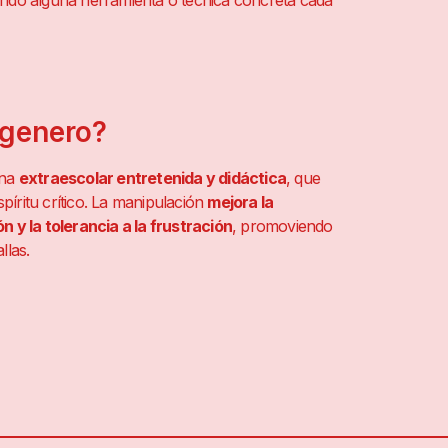
zando alguna herramienta o técnica concreta cada
 genero?
una
extraescolar entretenida y didáctica
, que
píritu crítico. La manipulación
mejora la
y la tolerancia a la frustración
, promoviendo
llas.