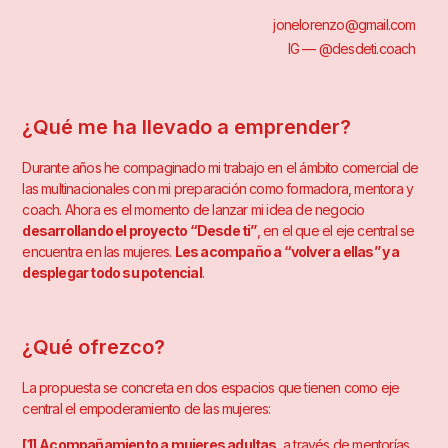
jonelorenzo@gmail.com
IG — @desdeti.coach
¿Qué me ha llevado a emprender?
Durante años he compaginado mi trabajo en el ámbito comercial de
las multinacionales con mi preparación como formadora, mentora y
coach. Ahora es el momento de lanzar mi idea de negocio
desarrollando el proyecto “Desde ti”
, en el que el eje central se
encuentra en las mujeres.
Les acompaño a “volver a ellas” y a
desplegar todo su potencial
.
¿Qué ofrezco?
La propuesta se concreta en dos espacios que tienen como eje
central el empoderamiento de las mujeres:
[1]
Acompañamiento a mujeres adultas
, a través de mentorías