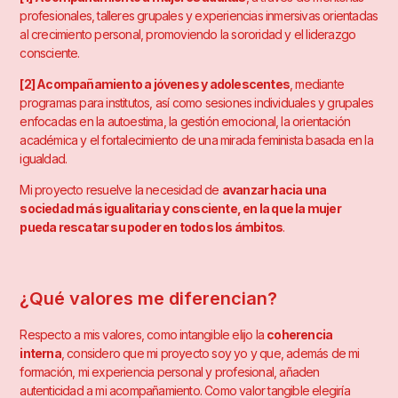
profesionales, talleres grupales y experiencias inmersivas orientadas
al crecimiento personal, promoviendo la sororidad y el liderazgo
consciente.
[2] Acompañamiento a jóvenes y adolescentes
, mediante
programas para institutos, así como sesiones individuales y grupales
enfocadas en la autoestima, la gestión emocional, la orientación
académica y el fortalecimiento de una mirada feminista basada en la
igualdad.
Mi proyecto resuelve la necesidad de
avanzar hacia una
sociedad más igualitaria y consciente, en la que la mujer
pueda rescatar su poder en todos los ámbitos
.
¿Qué valores me diferencian?
Respecto a mis valores, como intangible elijo la
coherencia
interna
, considero que mi proyecto soy yo y que, además de mi
formación, mi experiencia personal y profesional, añaden
autenticidad a mi acompañamiento. Como valor tangible elegiría