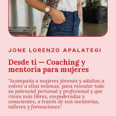
JONE LORENZO APALATEGI
Desde ti — Coaching y
mentoría para mujeres
"Acompaño a mujeres jóvenes y adultas a
volver a ellas mismas, para rescatar todo
su potencial personal y profesional y que
vivan más libres, empoderadas y
conscientes, a través de mis mentorías,
talleres y formaciones".