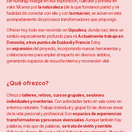
ser human@. Indagar en esa exploración, cultivarla y ponerla en
valor. Mi amor por
la naturaleza
(de la que formamos parte) y mi
facilidad de conectar con ella y con
la intuición
, se aúnan en este
acompañamiento de procesos transformadores que propongo.
Ofrecer hoy todo ese recorrido en
Gipuzkoa
, donde nací, tiene un
sentido especialmente profundo para mí.
Actualmente trabajo en
Donostia, otros puntos de Euskadi y Francia
. Estoy
en
expansión
del proyecto, incorporando nuevas herramientas y
colaboraciones para ampliar el impacto en diversos ámbitos,
generando espacios de escucha interna y reconexión vital.
¿Qué ofrezco?
Ofrezco
talleres, retiros, cursos grupales, sesiones
individuales y mentorías
. Con actividades tanto en sala como en
entornos naturales. Trabajo individual y grupal. En las diversas áreas
de la vida personal y profesional. Son
espacios de experiencias
transformadoras y procesos vivenciales
. Aunque también hay
palabras, más que de palabras,
se trata de vivirlo y sentirlo
.