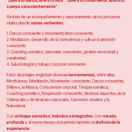
“
Libera tu danza, libera tu vida
“. “
Libera tu movimiento, libera tu
cuerpo conscientemente
“.
Se trata de un acompañamiento y asesoramiento de los procesos
vitales desde
varias vertientes
:
1. Danza consciente y movimiento libre consciente.
2. Meditación, desarrollo de la consciencia y cultivar la atención
consciente.
3. Coaching somático, bienestar consciente, gestión emocional y
creatividad.
4. Salud integral y trabajo corporal consciente.
Estos abordajes engloban diversas
herramientas
, entre ellas:
Mindfulness, Meditación, Movimiento consciente, Danza consciente,
5Ritmos, la Música, Consciencia corporal, Terapia somática,
Coaching somático, Respiración consciente, diversos aspectos de la
Osteopatía y de terapias corporales, Expresión creativa y la
Naturaleza.
Con
enfoque somático, holístico e integrativo
. Con
mirada
profunda
y al mismo tiempo incluyendo también el
disfrute de la
experiencia
.