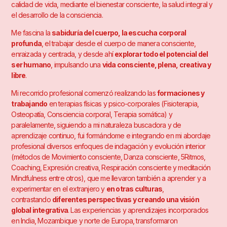
calidad de vida, mediante el bienestar consciente, la salud integral y
el desarrollo de la consciencia.
Me fascina la
sabiduría del cuerpo, la escucha corporal
profunda
, el trabajar desde el cuerpo de manera consciente,
enraizada y centrada, y desde ahí
explorar todo el potencial del
ser humano
, impulsando una
vida consciente, plena, creativa y
libre
.
Mi recorrido profesional comenzó realizando las
formaciones y
trabajando
en terapias físicas y psico-corporales (Fisioterapia,
Osteopatía, Consciencia corporal, Terapia somática) y
paralelamente, siguiendo a mi naturaleza buscadora y de
aprendizaje continuo, fui formándome e integrando en mi abordaje
profesional diversos enfoques de indagación y evolución interior
(métodos de Movimiento consciente, Danza consciente, 5Ritmos,
Coaching, Expresión creativa, Respiración consciente y meditación
Mindfulness entre otros), que me llevaron también a aprender y a
experimentar en el extranjero y
en otras culturas
,
contrastando
diferentes perspectivas y creando una visión
global integrativa
. Las experiencias y aprendizajes incorporados
en India, Mozambique y norte de Europa, transformaron