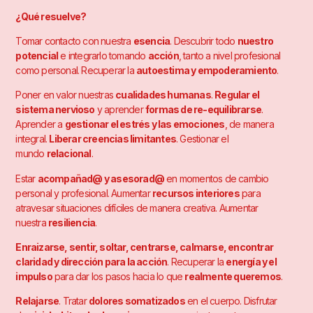
¿Qué resuelve?
Tomar contacto con nuestra
esencia
. Descubrir todo
nuestro
potencial
e integrarlo tomando
acción
, tanto a nivel profesional
como personal. Recuperar la
autoestima y empoderamiento
.
Poner en valor nuestras
cualidades humanas
.
Regular el
sistema nervioso
y aprender
formas de re-equilibrarse
.
Aprender a
gestionar el estrés y las emociones
, de manera
integral.
Liberar creencias limitantes
. Gestionar el
mundo
relacional
.
Estar
acompañad@ y asesorad@
en momentos de cambio
personal y profesional. Aumentar
recursos interiores
para
atravesar situaciones difíciles de manera creativa. Aumentar
nuestra
resiliencia
.
Enraizarse, sentir, soltar, centrarse, calmarse, encontrar
claridad y dirección para la acción
. Recuperar la
energía y el
impulso
para dar los pasos hacia lo que
realmente queremos
.
Relajarse
. Tratar
dolores somatizados
en el cuerpo. Disfrutar