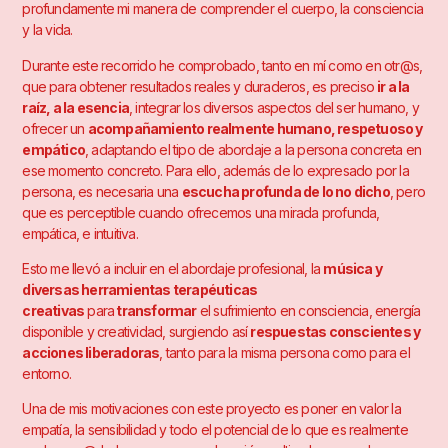
profundamente mi manera de comprender el cuerpo, la consciencia
y la vida.
Durante este recorrido he comprobado, tanto en mí como en otr@s,
que para obtener resultados reales y duraderos, es preciso
ir a la
raíz, a la esencia
, integrar los diversos aspectos del ser humano, y
ofrecer un
acompañamiento realmente humano, respetuoso y
empático
, adaptando el tipo de abordaje a la persona concreta en
ese momento concreto. Para ello, además de lo expresado por la
persona, es necesaria una
escucha profunda de lo no dicho
, pero
que es perceptible cuando ofrecemos una mirada profunda,
empática, e intuitiva.
Esto me llevó a incluir en el abordaje profesional, la
música y
diversas herramientas terapéuticas
creativas
para
transformar
el sufrimiento en consciencia, energía
disponible y creatividad, surgiendo así
respuestas conscientes y
acciones liberadoras
, tanto para la misma persona como para el
entorno.
Una de mis motivaciones con este proyecto es poner en valor la
empatía, la sensibilidad y todo el potencial de lo que es realmente