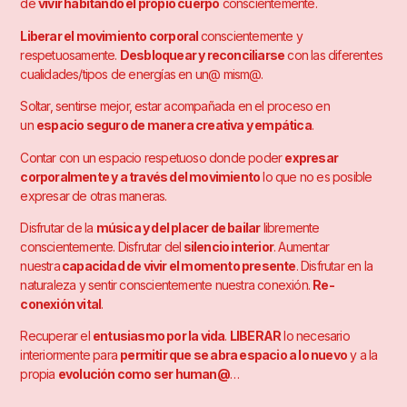
de
vivir habitando el propio cuerpo
conscientemente.
Liberar el movimiento corporal
conscientemente y
respetuosamente.
Desbloquear y reconciliarse
con las diferentes
cualidades/tipos de energías en un@ mism@.
Soltar, sentirse mejor, estar acompañada en el proceso en
un
espacio seguro de manera creativa y empática
.
Contar con un espacio respetuoso donde poder
expresar
corporalmente y a través del movimiento
lo que no es posible
expresar de otras maneras.
Disfrutar de la
música y del placer de bailar
libremente
conscientemente. Disfrutar del
silencio interior
. Aumentar
nuestra
capacidad de vivir el momento presente
. Disfrutar en la
naturaleza y sentir conscientemente nuestra conexión.
Re-
conexión vital
.
Recuperar el
entusiasmo por la vida
.
LIBERAR
lo necesario
interiormente para
permitir que se abra espacio a lo nuevo
y a la
propia
evolución como ser human@
…